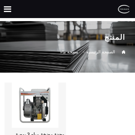

المنتج

الصفحة الرئيسية
>
مضخة ماء
وحدة مضخة مياه 3 بوصة